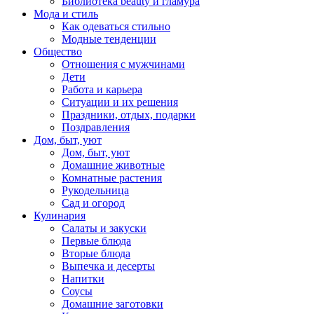
Библиотека beauty и гламура
Мода и стиль
Как одеваться стильно
Модные тенденции
Общество
Отношения с мужчинами
Дети
Работа и карьера
Ситуации и их решения
Праздники, отдых, подарки
Поздравления
Дом, быт, уют
Дом, быт, уют
Домашние животные
Комнатные растения
Рукодельница
Сад и огород
Кулинария
Салаты и закуски
Первые блюда
Вторые блюда
Выпечка и десерты
Напитки
Соусы
Домашние заготовки