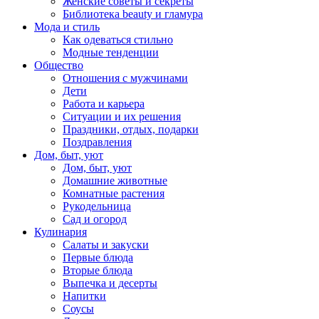
Женские советы и секреты
Библиотека beauty и гламура
Мода и стиль
Как одеваться стильно
Модные тенденции
Общество
Отношения с мужчинами
Дети
Работа и карьера
Ситуации и их решения
Праздники, отдых, подарки
Поздравления
Дом, быт, уют
Дом, быт, уют
Домашние животные
Комнатные растения
Рукодельница
Сад и огород
Кулинария
Салаты и закуски
Первые блюда
Вторые блюда
Выпечка и десерты
Напитки
Соусы