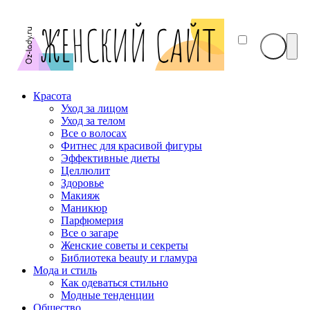
Красота
Уход за лицом
Уход за телом
Все о волосах
Фитнес для красивой фигуры
Эффективные диеты
Целлюлит
Здоровье
Макияж
Маникюр
Парфюмерия
Все о загаре
Женские советы и секреты
Библиотека beauty и гламура
Мода и стиль
Как одеваться стильно
Модные тенденции
Общество