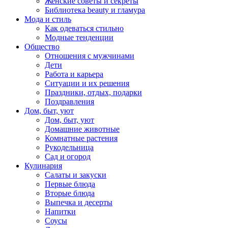
Женские советы и секреты
Библиотека beauty и гламура
Мода и стиль
Как одеваться стильно
Модные тенденции
Общество
Отношения с мужчинами
Дети
Работа и карьера
Ситуации и их решения
Праздники, отдых, подарки
Поздравления
Дом, быт, уют
Дом, быт, уют
Домашние животные
Комнатные растения
Рукодельница
Сад и огород
Кулинария
Салаты и закуски
Первые блюда
Вторые блюда
Выпечка и десерты
Напитки
Соусы