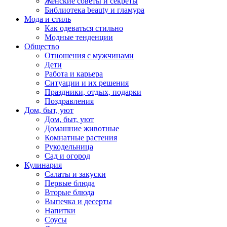
Женские советы и секреты
Библиотека beauty и гламура
Мода и стиль
Как одеваться стильно
Модные тенденции
Общество
Отношения с мужчинами
Дети
Работа и карьера
Ситуации и их решения
Праздники, отдых, подарки
Поздравления
Дом, быт, уют
Дом, быт, уют
Домашние животные
Комнатные растения
Рукодельница
Сад и огород
Кулинария
Салаты и закуски
Первые блюда
Вторые блюда
Выпечка и десерты
Напитки
Соусы