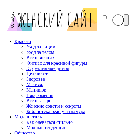
Красота
Уход за лицом
Уход за телом
Все о волосах
Фитнес для красивой фигуры
Эффективные диеты
Целлюлит
Здоровье
Макияж
Маникюр
Парфюмерия
Все о загаре
Женские советы и секреты
Библиотека beauty и гламура
Мода и стиль
Как одеваться стильно
Модные тенденции
Общество