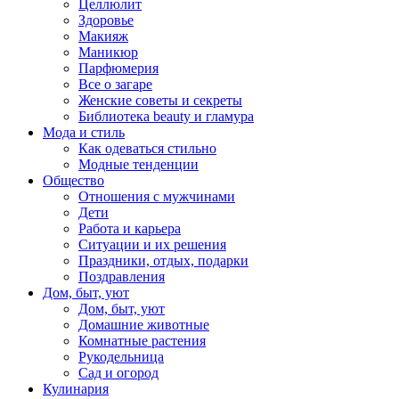
Целлюлит
Здоровье
Макияж
Маникюр
Парфюмерия
Все о загаре
Женские советы и секреты
Библиотека beauty и гламура
Мода и стиль
Как одеваться стильно
Модные тенденции
Общество
Отношения с мужчинами
Дети
Работа и карьера
Ситуации и их решения
Праздники, отдых, подарки
Поздравления
Дом, быт, уют
Дом, быт, уют
Домашние животные
Комнатные растения
Рукодельница
Сад и огород
Кулинария