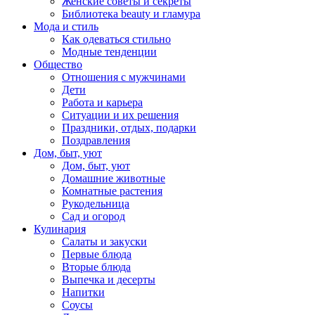
Женские советы и секреты
Библиотека beauty и гламура
Мода и стиль
Как одеваться стильно
Модные тенденции
Общество
Отношения с мужчинами
Дети
Работа и карьера
Ситуации и их решения
Праздники, отдых, подарки
Поздравления
Дом, быт, уют
Дом, быт, уют
Домашние животные
Комнатные растения
Рукодельница
Сад и огород
Кулинария
Салаты и закуски
Первые блюда
Вторые блюда
Выпечка и десерты
Напитки
Соусы