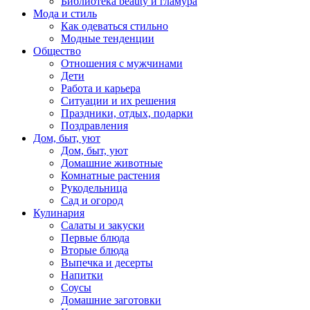
Библиотека beauty и гламура
Мода и стиль
Как одеваться стильно
Модные тенденции
Общество
Отношения с мужчинами
Дети
Работа и карьера
Ситуации и их решения
Праздники, отдых, подарки
Поздравления
Дом, быт, уют
Дом, быт, уют
Домашние животные
Комнатные растения
Рукодельница
Сад и огород
Кулинария
Салаты и закуски
Первые блюда
Вторые блюда
Выпечка и десерты
Напитки
Соусы
Домашние заготовки