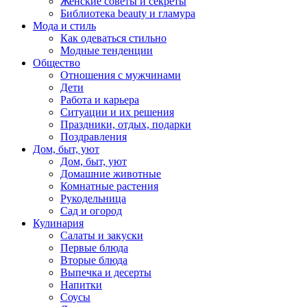
Женские советы и секреты
Библиотека beauty и гламура
Мода и стиль
Как одеваться стильно
Модные тенденции
Общество
Отношения с мужчинами
Дети
Работа и карьера
Ситуации и их решения
Праздники, отдых, подарки
Поздравления
Дом, быт, уют
Дом, быт, уют
Домашние животные
Комнатные растения
Рукодельница
Сад и огород
Кулинария
Салаты и закуски
Первые блюда
Вторые блюда
Выпечка и десерты
Напитки
Соусы