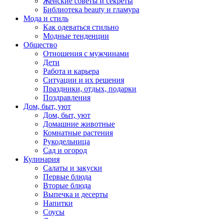
Женские советы и секреты
Библиотека beauty и гламура
Мода и стиль
Как одеваться стильно
Модные тенденции
Общество
Отношения с мужчинами
Дети
Работа и карьера
Ситуации и их решения
Праздники, отдых, подарки
Поздравления
Дом, быт, уют
Дом, быт, уют
Домашние животные
Комнатные растения
Рукодельница
Сад и огород
Кулинария
Салаты и закуски
Первые блюда
Вторые блюда
Выпечка и десерты
Напитки
Соусы