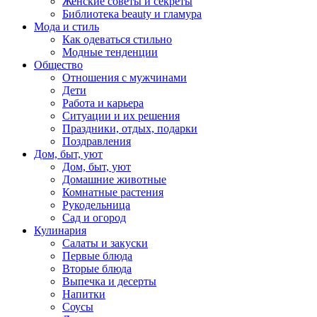
Женские советы и секреты
Библиотека beauty и гламура
Мода и стиль
Как одеваться стильно
Модные тенденции
Общество
Отношения с мужчинами
Дети
Работа и карьера
Ситуации и их решения
Праздники, отдых, подарки
Поздравления
Дом, быт, уют
Дом, быт, уют
Домашние животные
Комнатные растения
Рукодельница
Сад и огород
Кулинария
Салаты и закуски
Первые блюда
Вторые блюда
Выпечка и десерты
Напитки
Соусы