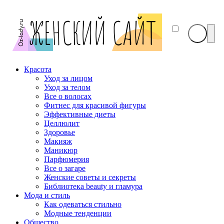
Красота
Уход за лицом
Уход за телом
Все о волосах
Фитнес для красивой фигуры
Эффективные диеты
Целлюлит
Здоровье
Макияж
Маникюр
Парфюмерия
Все о загаре
Женские советы и секреты
Библиотека beauty и гламура
Мода и стиль
Как одеваться стильно
Модные тенденции
Общество