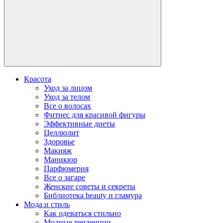
Красота
Уход за лицом
Уход за телом
Все о волосах
Фитнес для красивой фигуры
Эффективные диеты
Целлюлит
Здоровье
Макияж
Маникюр
Парфюмерия
Все о загаре
Женские советы и секреты
Библиотека beauty и гламура
Мода и стиль
Как одеваться стильно
Модные тенденции