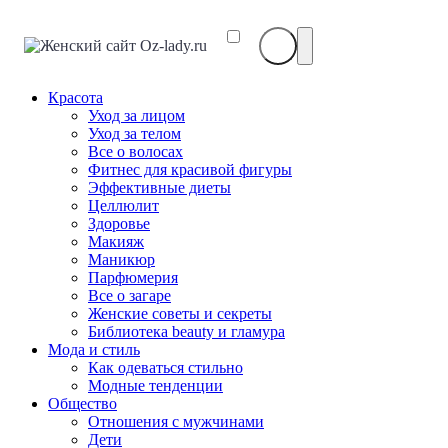
Красота
Уход за лицом
Уход за телом
Все о волосах
Фитнес для красивой фигуры
Эффективные диеты
Целлюлит
Здоровье
Макияж
Маникюр
Парфюмерия
Все о загаре
Женские советы и секреты
Библиотека beauty и гламура
Мода и стиль
Как одеваться стильно
Модные тенденции
Общество
Отношения с мужчинами
Дети