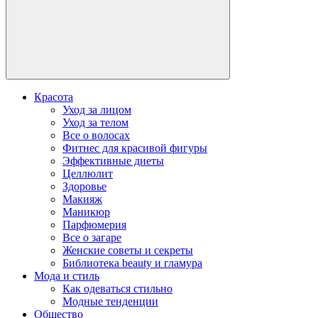
Красота
Уход за лицом
Уход за телом
Все о волосах
Фитнес для красивой фигуры
Эффективные диеты
Целлюлит
Здоровье
Макияж
Маникюр
Парфюмерия
Все о загаре
Женские советы и секреты
Библиотека beauty и гламура
Мода и стиль
Как одеваться стильно
Модные тенденции
Общество