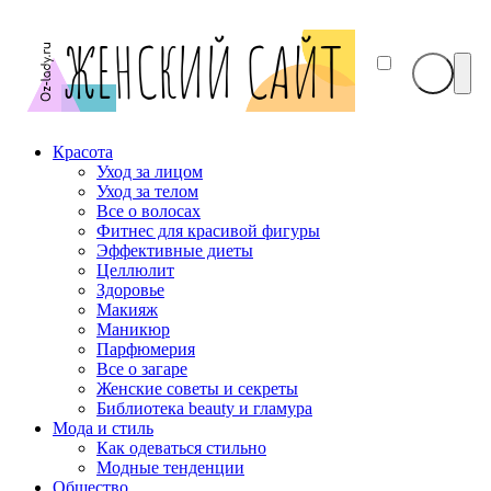
Красота
Уход за лицом
Уход за телом
Все о волосах
Фитнес для красивой фигуры
Эффективные диеты
Целлюлит
Здоровье
Макияж
Маникюр
Парфюмерия
Все о загаре
Женские советы и секреты
Библиотека beauty и гламура
Мода и стиль
Как одеваться стильно
Модные тенденции
Общество