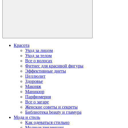
Красота
Уход за лицом
Уход за телом
Все о волосах
Фитнес для красивой фигуры
Эффективные диеты
Целлюлит
Здоровье
Макияж
Маникюр
Парфюмерия
Все о загаре
Женские советы и секреты
Библиотека beauty и гламура
Мода и стиль
Как одеваться стильно
Модные тенденции