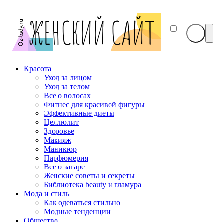
Красота
Уход за лицом
Уход за телом
Все о волосах
Фитнес для красивой фигуры
Эффективные диеты
Целлюлит
Здоровье
Макияж
Маникюр
Парфюмерия
Все о загаре
Женские советы и секреты
Библиотека beauty и гламура
Мода и стиль
Как одеваться стильно
Модные тенденции
Общество