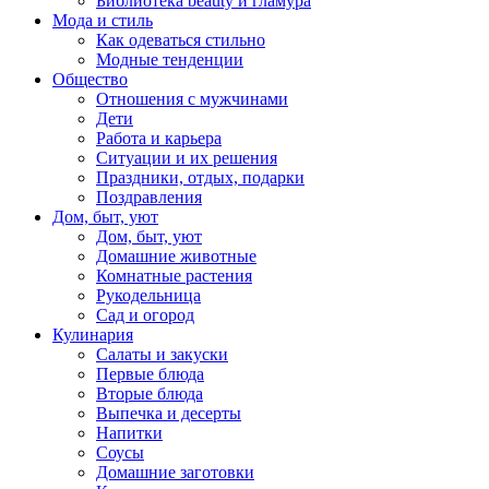
Библиотека beauty и гламура
Мода и стиль
Как одеваться стильно
Модные тенденции
Общество
Отношения с мужчинами
Дети
Работа и карьера
Ситуации и их решения
Праздники, отдых, подарки
Поздравления
Дом, быт, уют
Дом, быт, уют
Домашние животные
Комнатные растения
Рукодельница
Сад и огород
Кулинария
Салаты и закуски
Первые блюда
Вторые блюда
Выпечка и десерты
Напитки
Соусы
Домашние заготовки