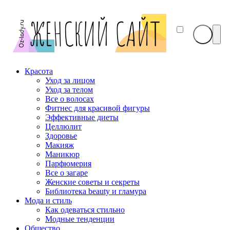
Красота
Уход за лицом
Уход за телом
Все о волосах
Фитнес для красивой фигуры
Эффективные диеты
Целлюлит
Здоровье
Макияж
Маникюр
Парфюмерия
Все о загаре
Женские советы и секреты
Библиотека beauty и гламура
Мода и стиль
Как одеваться стильно
Модные тенденции
Общество