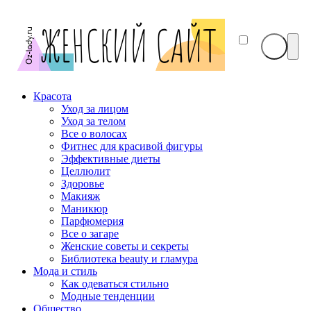
Красота
Уход за лицом
Уход за телом
Все о волосах
Фитнес для красивой фигуры
Эффективные диеты
Целлюлит
Здоровье
Макияж
Маникюр
Парфюмерия
Все о загаре
Женские советы и секреты
Библиотека beauty и гламура
Мода и стиль
Как одеваться стильно
Модные тенденции
Общество