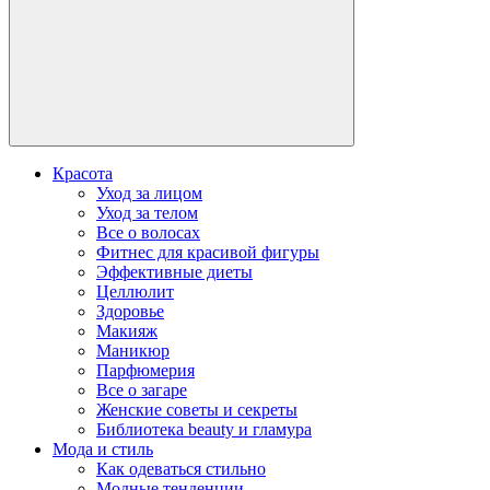
Красота
Уход за лицом
Уход за телом
Все о волосах
Фитнес для красивой фигуры
Эффективные диеты
Целлюлит
Здоровье
Макияж
Маникюр
Парфюмерия
Все о загаре
Женские советы и секреты
Библиотека beauty и гламура
Мода и стиль
Как одеваться стильно
Модные тенденции