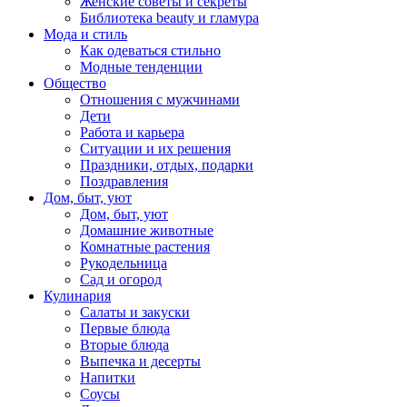
Женские советы и секреты
Библиотека beauty и гламура
Мода и стиль
Как одеваться стильно
Модные тенденции
Общество
Отношения с мужчинами
Дети
Работа и карьера
Ситуации и их решения
Праздники, отдых, подарки
Поздравления
Дом, быт, уют
Дом, быт, уют
Домашние животные
Комнатные растения
Рукодельница
Сад и огород
Кулинария
Салаты и закуски
Первые блюда
Вторые блюда
Выпечка и десерты
Напитки
Соусы