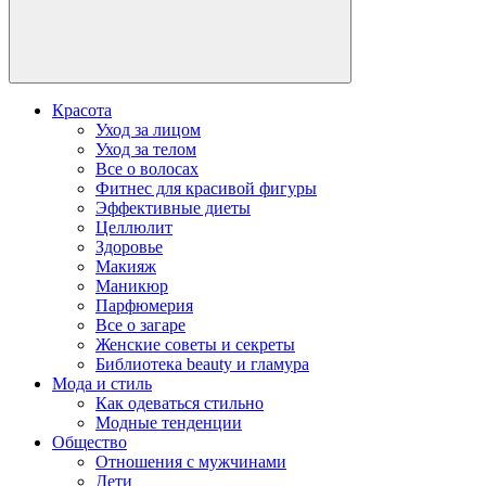
Красота
Уход за лицом
Уход за телом
Все о волосах
Фитнес для красивой фигуры
Эффективные диеты
Целлюлит
Здоровье
Макияж
Маникюр
Парфюмерия
Все о загаре
Женские советы и секреты
Библиотека beauty и гламура
Мода и стиль
Как одеваться стильно
Модные тенденции
Общество
Отношения с мужчинами
Дети