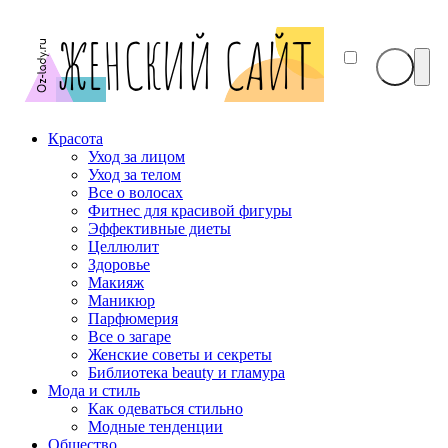
Красота
Уход за лицом
Уход за телом
Все о волосах
Фитнес для красивой фигуры
Эффективные диеты
Целлюлит
Здоровье
Макияж
Маникюр
Парфюмерия
Все о загаре
Женские советы и секреты
Библиотека beauty и гламура
Мода и стиль
Как одеваться стильно
Модные тенденции
Общество