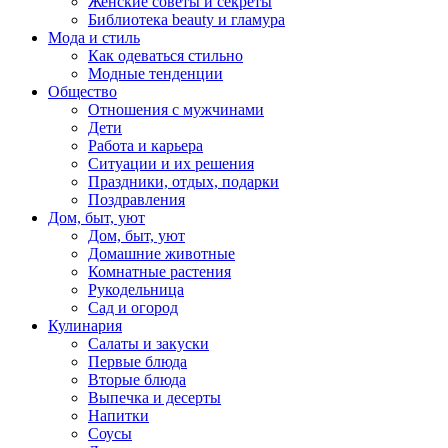
Женские советы и секреты
Библиотека beauty и гламура
Мода и стиль
Как одеваться стильно
Модные тенденции
Общество
Отношения с мужчинами
Дети
Работа и карьера
Ситуации и их решения
Праздники, отдых, подарки
Поздравления
Дом, быт, уют
Дом, быт, уют
Домашние животные
Комнатные растения
Рукодельница
Сад и огород
Кулинария
Салаты и закуски
Первые блюда
Вторые блюда
Выпечка и десерты
Напитки
Соусы