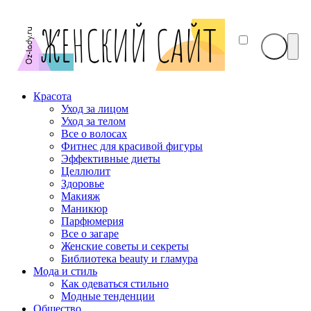
Красота
Уход за лицом
Уход за телом
Все о волосах
Фитнес для красивой фигуры
Эффективные диеты
Целлюлит
Здоровье
Макияж
Маникюр
Парфюмерия
Все о загаре
Женские советы и секреты
Библиотека beauty и гламура
Мода и стиль
Как одеваться стильно
Модные тенденции
Общество