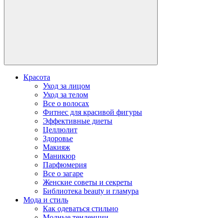
Красота
Уход за лицом
Уход за телом
Все о волосах
Фитнес для красивой фигуры
Эффективные диеты
Целлюлит
Здоровье
Макияж
Маникюр
Парфюмерия
Все о загаре
Женские советы и секреты
Библиотека beauty и гламура
Мода и стиль
Как одеваться стильно
Модные тенденции