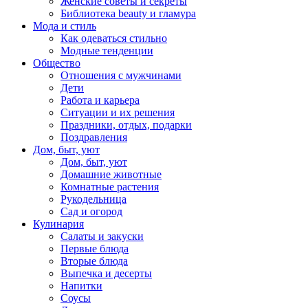
Женские советы и секреты
Библиотека beauty и гламура
Мода и стиль
Как одеваться стильно
Модные тенденции
Общество
Отношения с мужчинами
Дети
Работа и карьера
Ситуации и их решения
Праздники, отдых, подарки
Поздравления
Дом, быт, уют
Дом, быт, уют
Домашние животные
Комнатные растения
Рукодельница
Сад и огород
Кулинария
Салаты и закуски
Первые блюда
Вторые блюда
Выпечка и десерты
Напитки
Соусы