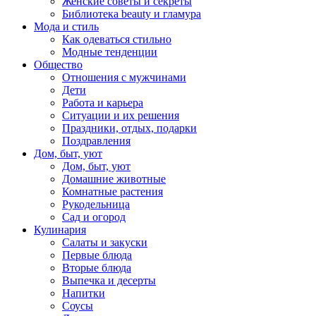
Женские советы и секреты
Библиотека beauty и гламура
Мода и стиль
Как одеваться стильно
Модные тенденции
Общество
Отношения с мужчинами
Дети
Работа и карьера
Ситуации и их решения
Праздники, отдых, подарки
Поздравления
Дом, быт, уют
Дом, быт, уют
Домашние животные
Комнатные растения
Рукодельница
Сад и огород
Кулинария
Салаты и закуски
Первые блюда
Вторые блюда
Выпечка и десерты
Напитки
Соусы