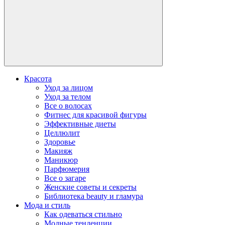
Красота
Уход за лицом
Уход за телом
Все о волосах
Фитнес для красивой фигуры
Эффективные диеты
Целлюлит
Здоровье
Макияж
Маникюр
Парфюмерия
Все о загаре
Женские советы и секреты
Библиотека beauty и гламура
Мода и стиль
Как одеваться стильно
Модные тенденции